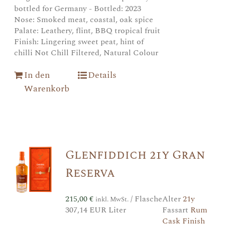
bottled for Germany - Bottled: 2023
Nose: Smoked meat, coastal, oak spice
Palate: Leathery, flint, BBQ tropical fruit
Finish: Lingering sweet peat, hint of
chilli Not Chill Filtered, Natural Colour
In den
Details
Warenkorb
Glenfiddich 21y Gran
Reserva
215,00
€
/ Flasche
Alter
21y
inkl. MwSt.
307,14 EUR Liter
Fassart
Rum
Cask Finish