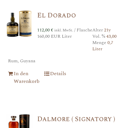
El Dorado
112,00
€
/ Flasche
Alter
21y
inkl. MwSt.
160,00 EUR Liter
Vol. %
43,00
Menge
0,7
Liter
Rum, Guyana
In den
Details
Warenkorb
Dalmore ( Signatory )