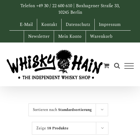
Zum
Telefon +49 30 / 22 600 610 | Boxhagener Straße 33,
Inhalt
10245 Berlin
springen
E-Mail
Kontakt
Datenschutz
Impressum
Newsletter
Mein Konto
Warenkorb
Sortieren nach
Standardsortierung
Zeige
18 Produkte