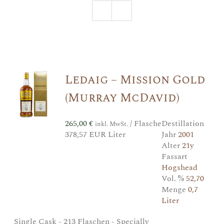
Ledaig – Mission Gold
(Murray McDavid)
265,00
€
/ Flasche
Destillation
inkl. MwSt.
378,57 EUR Liter
Jahr
2001
Alter
21y
Fassart
Hogshead
Vol. %
52,70
Menge
0,7
Liter
Single Cask - 213 Flaschen - Specially