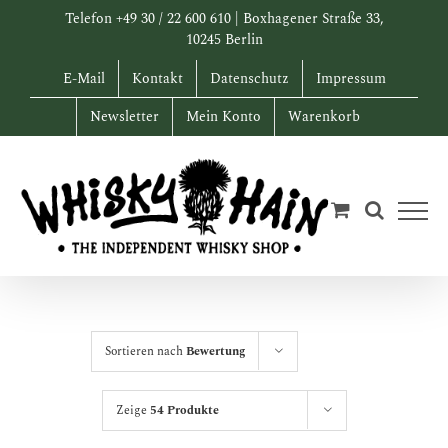
Zum
Telefon +49 30 / 22 600 610 | Boxhagener Straße 33,
Inhalt
10245 Berlin
springen
E-Mail
Kontakt
Datenschutz
Impressum
Newsletter
Mein Konto
Warenkorb
Sortieren nach
Bewertung
Zeige
54 Produkte