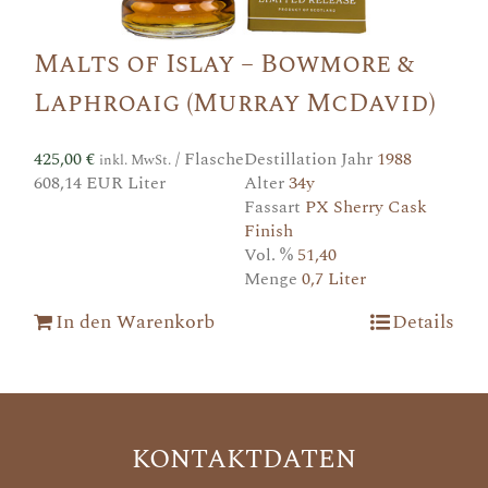
Malts of Islay – Bowmore &
Laphroaig (Murray McDavid)
425,00
€
/ Flasche
Destillation Jahr
1988
inkl. MwSt.
608,14 EUR Liter
Alter
34y
Fassart
PX Sherry Cask
Finish
Vol. %
51,40
Menge
0,7 Liter
In den Warenkorb
Details
KONTAKTDATEN