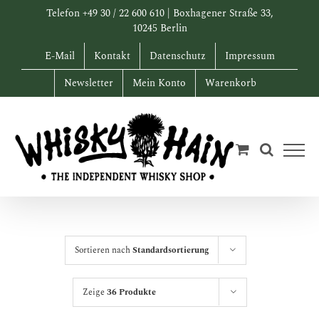
Zum
Telefon +49 30 / 22 600 610 | Boxhagener Straße 33,
Inhalt
10245 Berlin
springen
E-Mail
Kontakt
Datenschutz
Impressum
Newsletter
Mein Konto
Warenkorb
Sortieren nach
Standardsortierung
Zeige
36 Produkte