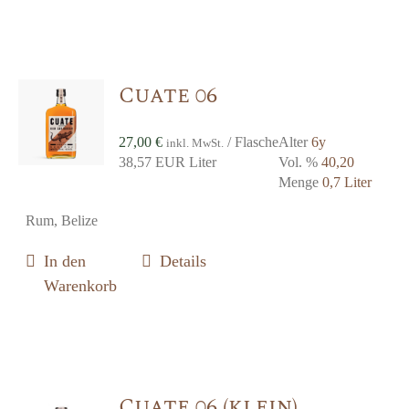
Cuate 06
27,00
€
/ Flasche
Alter
6y
inkl. MwSt.
38,57 EUR Liter
Vol. %
40,20
Menge
0,7 Liter
Rum, Belize
In den
Details
Warenkorb
Cuate 06 (klein)