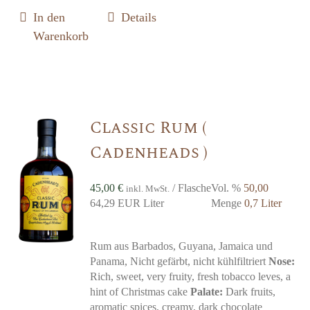
In den
Details
Warenkorb
Classic Rum (
Cadenheads )
45,00
€
/ Flasche
Vol. %
50,00
inkl. MwSt.
64,29 EUR Liter
Menge
0,7 Liter
Rum aus Barbados, Guyana, Jamaica und
Panama, Nicht gefärbt, nicht kühlfiltriert
Nose:
Rich, sweet, very fruity, fresh tobacco leves, a
hint of Christmas cake
Palate:
Dark fruits,
aromatic spices, creamy, dark chocolate