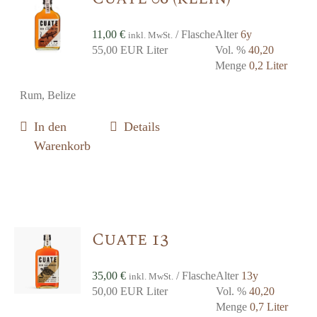
11,00
€
/ Flasche
Alter
6y
inkl. MwSt.
55,00 EUR Liter
Vol. %
40,20
Menge
0,2 Liter
Rum, Belize
In den
Details
Warenkorb
Cuate 13
35,00
€
/ Flasche
Alter
13y
inkl. MwSt.
50,00 EUR Liter
Vol. %
40,20
Menge
0,7 Liter