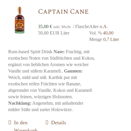
Captain Cane
35,00
€
/ Flasche
Alter
o.A.
inkl. MwSt.
50,00 EUR Liter
Vol. %
40,00
Menge
0,7 Liter
Rum-based Spirit Drink
Nase:
Fruchtig, mit
exotischen Noten von Südfrüchten und Kokos,
ergänzt von lieblichen Aromen wie weicher
Vanille und süßem Karamell..
Gaumen:
Weich, mild und süß. Karibik pur mit
exotischen reifen Früchten wie Banane,
abgerundet von Vanille, Kokos und Karamell
sowie feinen, würzigen Holznoten.
Nachklang:
Angenehm, mit anhaltender
milder Süße und zarter Holzwürze.
In den
Details
Warenkorb