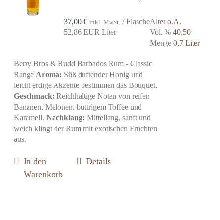
37,00
€
/ Flasche
Alter
o.A.
inkl. MwSt.
52,86 EUR Liter
Vol. %
40,50
Menge
0,7 Liter
Berry Bros & Rudd Barbados Rum - Classic
Range
Aroma:
Süß duftender Honig und
leicht erdige Akzente bestimmen das Bouquet.
Geschmack:
Reichhaltige Noten von reifen
Bananen, Melonen, buttrigem Toffee und
Karamell.
Nachklang:
Mittellang, sanft und
weich klingt der Rum mit exotischen Früchten
aus.
In den
Details
Warenkorb