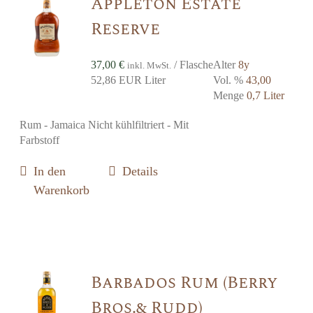
Appleton Estate
Reserve
37,00
€
/ Flasche
Alter
8y
inkl. MwSt.
52,86 EUR Liter
Vol. %
43,00
Menge
0,7 Liter
Rum - Jamaica Nicht kühlfiltriert - Mit
Farbstoff
In den
Details
Warenkorb
Barbados Rum (Berry
Bros.& Rudd)