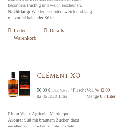
besonders fruchtig und weich erscheinen.
Nachklang:
Wieder besonders weich und lang
mit zurückhaltender Süße.
In den
Details
Warenkorb
Clément XO
58,00
€
/ Flasche
Vol. %
42,00
inkl. MwSt.
82,86 EUR Liter
Menge
0,7 Liter
Rhum Vieux Agricole, Martinique
Aroma:
Süß mit braunem Zucker, dazu
gesellen sich Trockenfrüchte, Datteln,