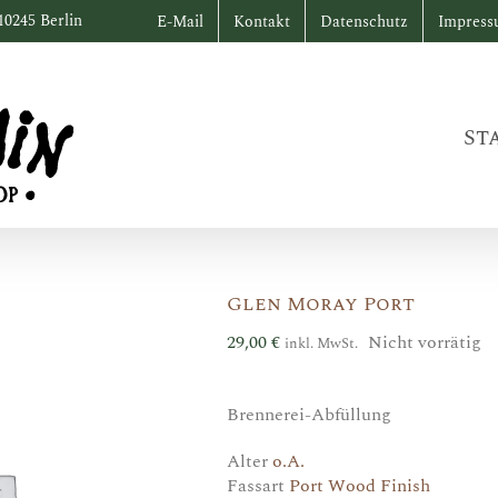
10245 Berlin
E-Mail
Kontakt
Datenschutz
Impres
St
Glen Moray Port
29,00
€
Nicht vorrätig
inkl. MwSt.
Brennerei-Abfüllung
Alter
o.A.
Fassart
Port Wood Finish