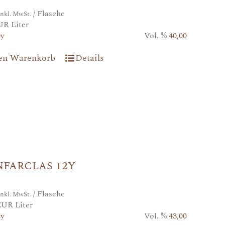
/ Flasche
inkl. MwSt.
UR Liter
0y
Vol. %
40,00
den Warenkorb
Details
farclas 12y
/ Flasche
inkl. MwSt.
EUR Liter
2y
Vol. %
43,00