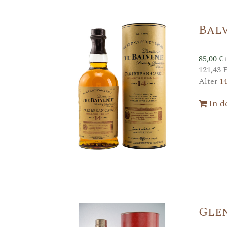
Balv
85,00
€
121,43 
Alter
1
In 
Glen