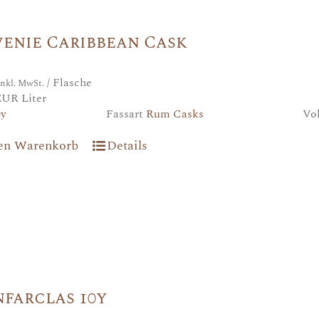
enie Caribbean Cask
/ Flasche
inkl. MwSt.
EUR Liter
4y
Fassart
Rum Casks
Vo
den Warenkorb
Details
farclas 10y