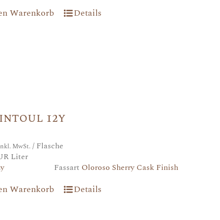
den Warenkorb
Details
intoul 12y
/ Flasche
inkl. MwSt.
UR Liter
2y
Fassart
Oloroso Sherry Cask Finish
den Warenkorb
Details