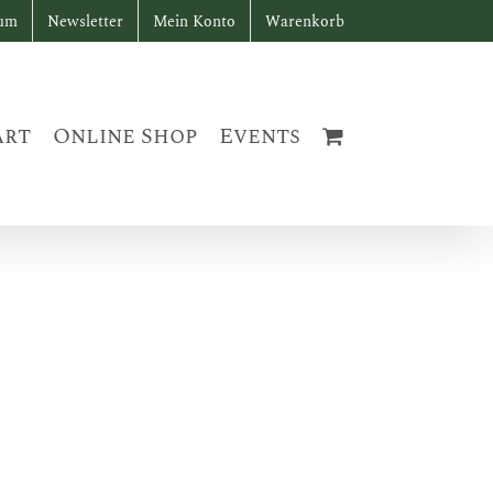
sum
Newsletter
Mein Konto
Warenkorb
art
Online Shop
Events