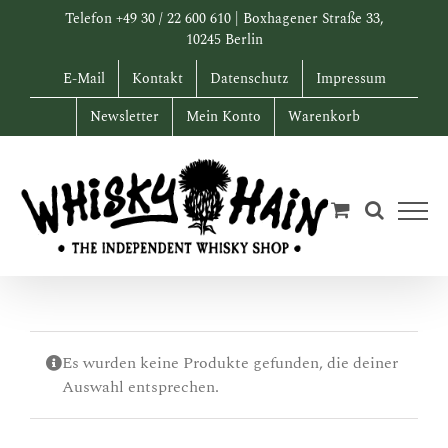
Zum
Telefon +49 30 / 22 600 610 | Boxhagener Straße 33,
Inhalt
10245 Berlin
springen
E-Mail
Kontakt
Datenschutz
Impressum
Newsletter
Mein Konto
Warenkorb
Es wurden keine Produkte gefunden, die deiner
Auswahl entsprechen.