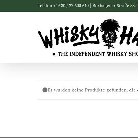
Zum
Telefon +49 30 / 22 600 610 | Boxhagener Straße 33, 
Inhalt
springen
Es wurden keine Produkte gefunden, die 