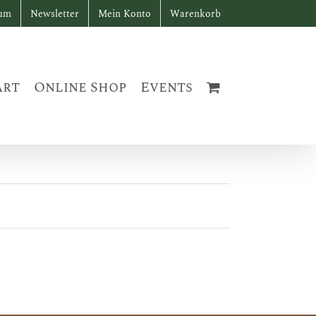
sum
Newsletter
Mein Konto
Warenkorb
art
Online Shop
Events