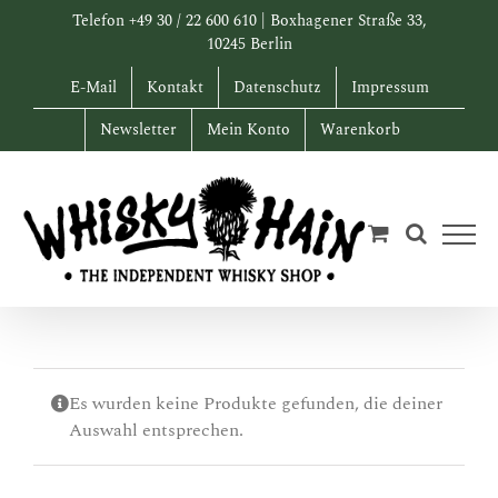
Zum
Telefon +49 30 / 22 600 610 | Boxhagener Straße 33,
Inhalt
10245 Berlin
springen
E-Mail
Kontakt
Datenschutz
Impressum
Newsletter
Mein Konto
Warenkorb
Es wurden keine Produkte gefunden, die deiner
Auswahl entsprechen.