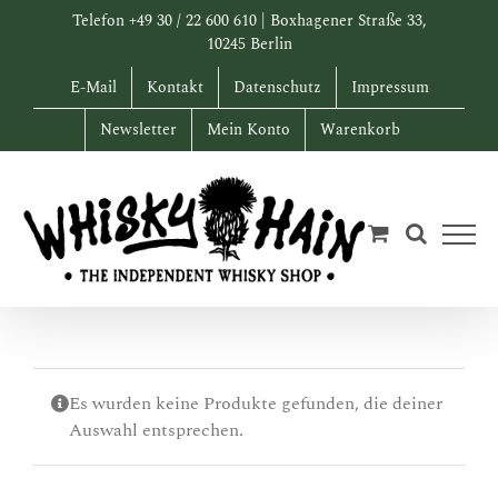
Zum
Telefon +49 30 / 22 600 610 | Boxhagener Straße 33,
Inhalt
10245 Berlin
springen
E-Mail
Kontakt
Datenschutz
Impressum
Newsletter
Mein Konto
Warenkorb
Es wurden keine Produkte gefunden, die deiner
Auswahl entsprechen.