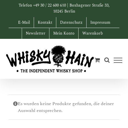
Zum
Telefon +49 30 / 22 600 610 | Boxhagener Straße 33,
Inhalt
10245 Berlin
springen
E-Mail
Kontakt
Datenschutz
Impressum
Newsletter
Mein Konto
Warenkorb
Es wurden keine Produkte gefunden, die deiner
Auswahl entsprechen.