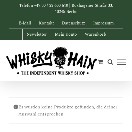
Zum
Telefon +49 30 / 22 600 610 | Boxhagener Straße 33,
Inhalt
10245 Berlin
springen
E-Mail
Kontakt
Datenschutz
Impressum
Newsletter
Mein Konto
Warenkorb
Es wurden keine Produkte gefunden, die deiner
Auswahl entsprechen.