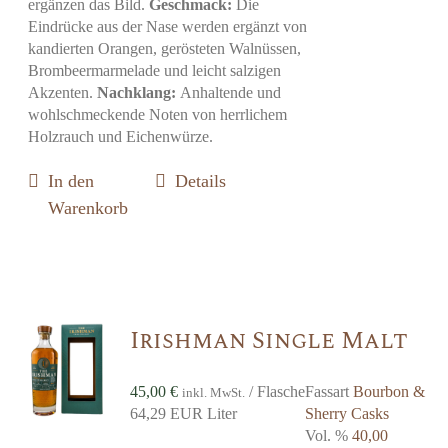
ergänzen das Bild.
Geschmack:
Die
Eindrücke aus der Nase werden ergänzt von
kandierten Orangen, gerösteten Walnüssen,
Brombeermarmelade und leicht salzigen
Akzenten.
Nachklang:
Anhaltende und
wohlschmeckende Noten von herrlichem
Holzrauch und Eichenwürze.
In den
Details
Warenkorb
Irishman Single Malt
45,00
€
/ Flasche
Fassart
Bourbon &
inkl. MwSt.
64,29 EUR Liter
Sherry Casks
Vol. %
40,00