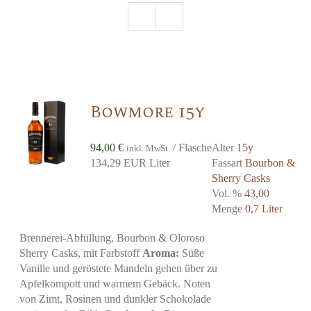
Bowmore 15y
94,00
€
/ Flasche
Alter
15y
inkl. MwSt.
134,29 EUR Liter
Fassart
Bourbon &
Sherry Casks
Vol. %
43,00
Menge
0,7 Liter
Brennerei-Abfüllung, Bourbon & Oloroso
Sherry Casks, mit Farbstoff
Aroma:
Süße
Vanille und geröstete Mandeln gehen über zu
Apfelkompott und warmem Gebäck. Noten
von Zimt, Rosinen und dunkler Schokolade