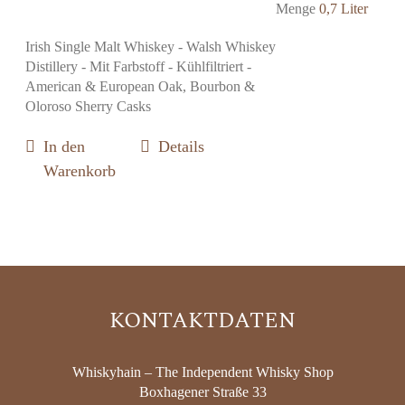
Menge
0,7 Liter
Irish Single Malt Whiskey - Walsh Whiskey
Distillery - Mit Farbstoff - Kühlfiltriert -
American & European Oak, Bourbon &
Oloroso Sherry Casks
In den
Details
Warenkorb
KONTAKTDATEN
Whiskyhain – The Independent Whisky Shop
Boxhagener Straße 33