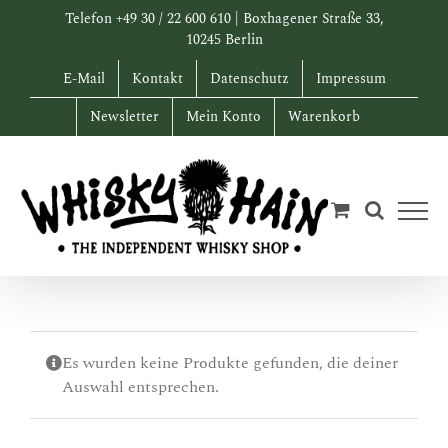
Zum
Telefon +49 30 / 22 600 610 | Boxhagener Straße 33,
Inhalt
10245 Berlin
springen
E-Mail
Kontakt
Datenschutz
Impressum
Newsletter
Mein Konto
Warenkorb
Es wurden keine Produkte gefunden, die deiner
Auswahl entsprechen.