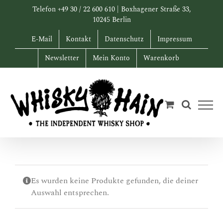
Zum
Telefon +49 30 / 22 600 610 | Boxhagener Straße 33,
Inhalt
10245 Berlin
springen
E-Mail
Kontakt
Datenschutz
Impressum
Newsletter
Mein Konto
Warenkorb
Es wurden keine Produkte gefunden, die deiner
Auswahl entsprechen.