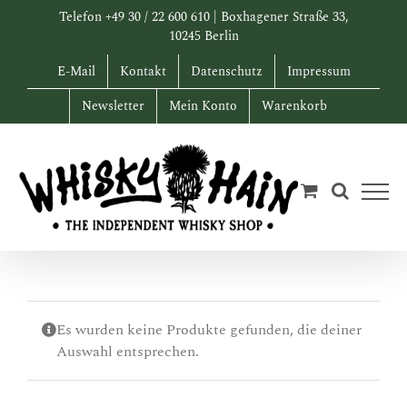
Zum
Telefon +49 30 / 22 600 610 | Boxhagener Straße 33,
Inhalt
10245 Berlin
springen
E-Mail
Kontakt
Datenschutz
Impressum
Newsletter
Mein Konto
Warenkorb
Es wurden keine Produkte gefunden, die deiner
Auswahl entsprechen.