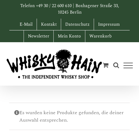
Zum
Telefon +49 30 / 22 600 610 | Boxhagener Straße 33,
Inhalt
10245 Berlin
springen
E-Mail
Kontakt
Datenschutz
Impressum
Newsletter
Mein Konto
Warenkorb
Es wurden keine Produkte gefunden, die deiner
Auswahl entsprechen.