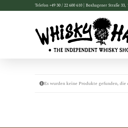
Zum
Telefon +49 30 / 22 600 610 | Boxhagener Straße 33, 
Inhalt
springen
Es wurden keine Produkte gefunden, die 