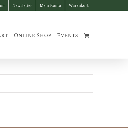
sum
Newsletter
Mein Konto
Warenkorb
art
Online Shop
Events