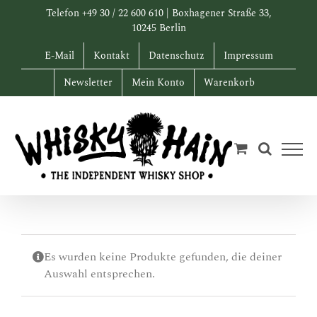
Zum
Telefon +49 30 / 22 600 610 | Boxhagener Straße 33,
Inhalt
10245 Berlin
springen
E-Mail
Kontakt
Datenschutz
Impressum
Newsletter
Mein Konto
Warenkorb
Es wurden keine Produkte gefunden, die deiner
Auswahl entsprechen.