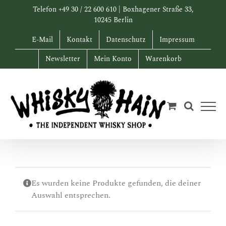
Zum
Telefon +49 30 / 22 600 610 | Boxhagener Straße 33,
Inhalt
10245 Berlin
springen
E-Mail
Kontakt
Datenschutz
Impressum
Newsletter
Mein Konto
Warenkorb
Es wurden keine Produkte gefunden, die deiner
Auswahl entsprechen.