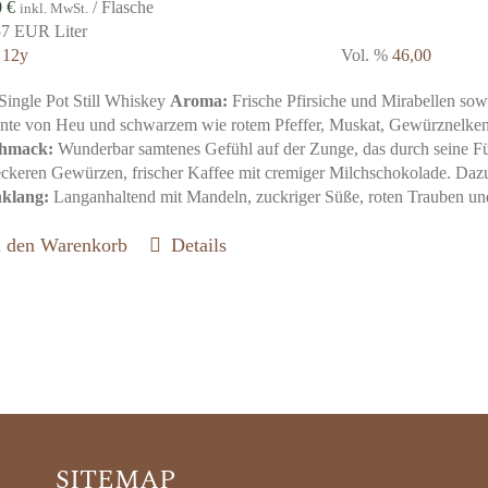
0
€
/ Flasche
inkl. MwSt.
57 EUR Liter
r
12y
Vol. %
46,00
 Single Pot Still Whiskey
Aroma:
Frische Pfirsiche und Mirabellen s
nte von Heu und schwarzem wie rotem Pfeffer, Muskat, Gewürznelken
hmack:
Wunderbar samtenes Gefühl auf der Zunge, das durch seine Fül
eckeren Gewürzen, frischer Kaffee mit cremiger Milchschokolade. Dazu
klang:
Langanhaltend mit Mandeln, zuckriger Süße, roten Trauben und
n den Warenkorb
Details
SITEMAP