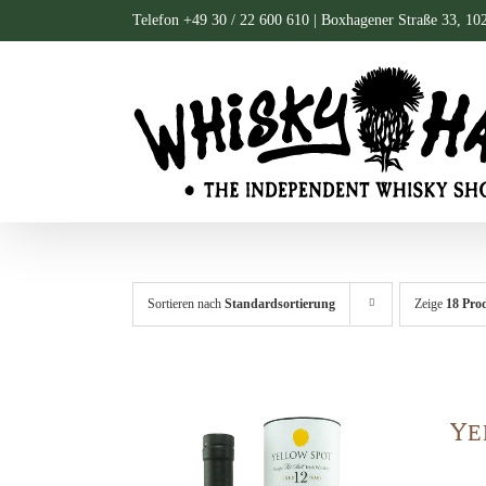
Zum
Telefon +49 30 / 22 600 610 | Boxhagener Straße 33, 10
Inhalt
springen
Sortieren nach
Standardsortierung
Zeige
18 Pro
Ye