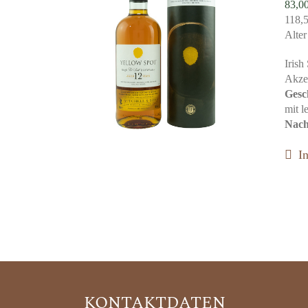
83,0
118,
Alte
Irish
Akze
Gesc
mit l
Nach
I
KONTAKTDATEN