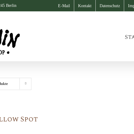
245 Berlin
E-Mail
Kontakt
Datenschutz
Im
St
dukte
llow Spot