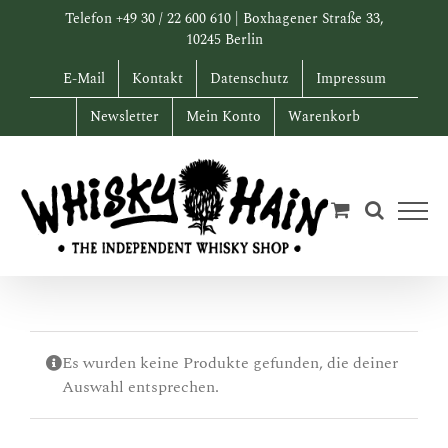
Zum
Telefon +49 30 / 22 600 610 | Boxhagener Straße 33,
Inhalt
10245 Berlin
springen
E-Mail
Kontakt
Datenschutz
Impressum
Newsletter
Mein Konto
Warenkorb
Es wurden keine Produkte gefunden, die deiner
Auswahl entsprechen.