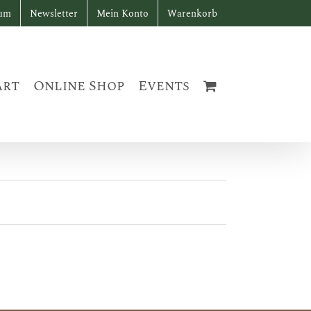
sum
Newsletter
Mein Konto
Warenkorb
art
Online Shop
Events