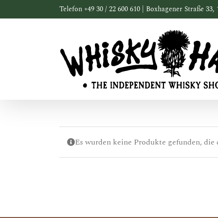
Zum
Telefon +49 30 / 22 600 610 | Boxhagener Straße 33, 
Inhalt
springen
Es wurden keine Produkte gefunden, die 