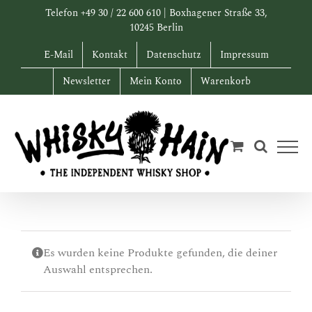
Zum
Telefon +49 30 / 22 600 610 | Boxhagener Straße 33,
Inhalt
10245 Berlin
springen
E-Mail
Kontakt
Datenschutz
Impressum
Newsletter
Mein Konto
Warenkorb
Es wurden keine Produkte gefunden, die deiner
Auswahl entsprechen.