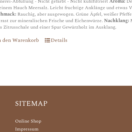
nerei-Abfüllung - Nicht gefärbt - Nicht kühlfiltriert
Aroma:
Dez
einem Hauch Meersalz. Leicht fruchtige Anklänge und etwas Va
chmack:
Rauchig, aber ausgewogen. Grüne Äpfel, weißer Pfeffe
rast zur mineralischen Frische und Eichenwürze.
Nachklang:
M
s Zitrusschale und einer Spur Gewürzholz im Ausklang.
n den Warenkorb
Details
SITEMAP
Online Shop
Impressum