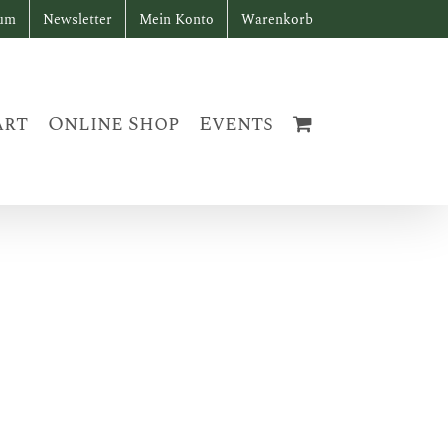
sum
Newsletter
Mein Konto
Warenkorb
art
Online Shop
Events