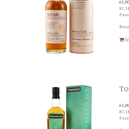
61,0
87,1
Fass
Bren
I
To
61,0
87,1
Fass