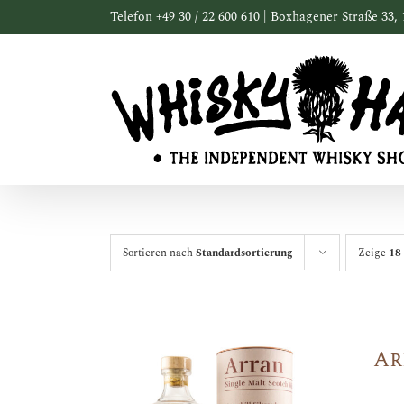
Zum
Telefon +49 30 / 22 600 610 | Boxhagener Straße 33, 
Inhalt
springen
Sortieren nach
Standardsortierung
Zeige
18
Ar