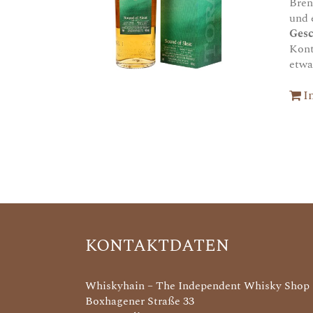
Bren
und 
Ges
Kont
etwa
I
KONTAKTDATEN
Whiskyhain – The Independent Whisky Shop
Boxhagener Straße 33