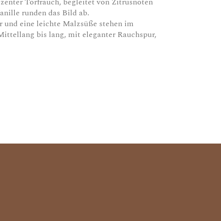
enter Torfrauch, begleitet von Zitrusnoten
nille runden das Bild ab.
r und eine leichte Malzsüße stehen im
ittellang bis lang, mit eleganter Rauchspur,