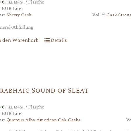
0
€
/ Flasche
inkl. MwSt.
4 EUR Liter
art
Sherry Cask
Vol. %
Cask Stren
nerei-Abfüllung
n den Warenkorb
Details
rabhaig Sound of Sleat
0
€
/ Flasche
inkl. MwSt.
4 EUR Liter
art
Quercus Alba American Oak Casks
Vo