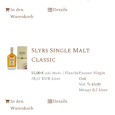
In den
Details
Warenkorb
Slyrs Single Malt
Classic
55,00
€
/ Flasche
Fassart
Virgin
inkl. MwSt.
78,57 EUR Liter
Oak
Vol. %
43,00
Menge
0,7 Liter
In den
Details
Warenkorb