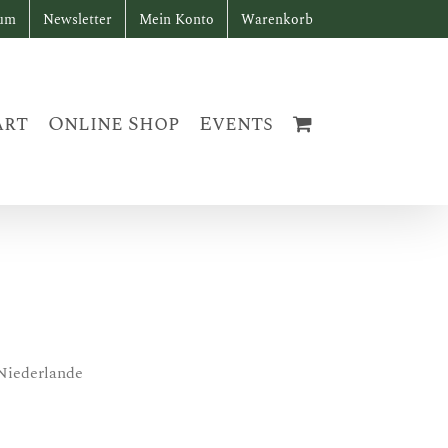
sum
Newsletter
Mein Konto
Warenkorb
art
Online Shop
Events
 Niederlande