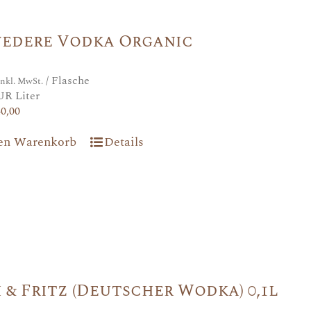
vedere Vodka Organic
/ Flasche
inkl. MwSt.
UR Liter
40,00
den Warenkorb
Details
 & Fritz (Deutscher Wodka) 0,1l