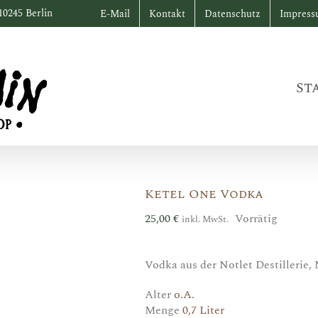
10245 Berlin
E-Mail
Kontakt
Datenschutz
Impres
St
Ketel One Vodka
25,00
€
Vorrätig
inkl. MwSt.
Vodka aus der Notlet Destillerie,
Alter
o.A.
Menge
0,7 Liter