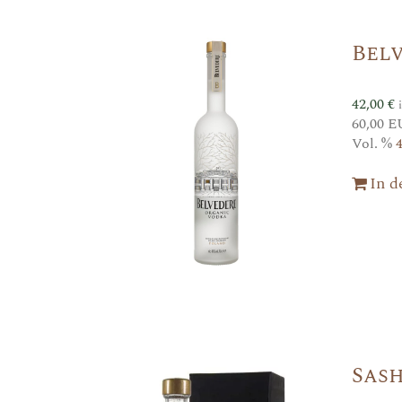
Bel
42,00
€
60,00 E
Vol. %
In 
Sash