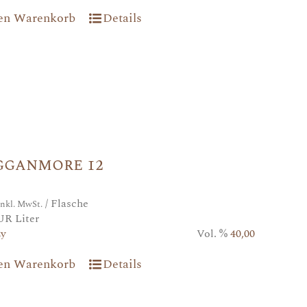
den Warenkorb
Details
gganmore 12
/ Flasche
inkl. MwSt.
UR Liter
2y
Vol. %
40,00
den Warenkorb
Details