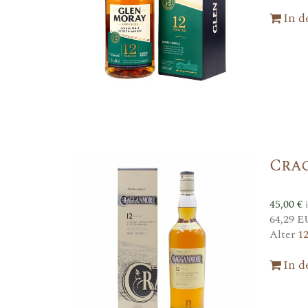
In 
Cra
45,00
€
64,29 E
Alter
1
In 