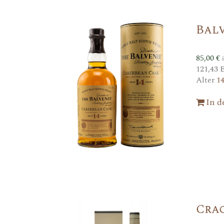
Balv
85,00
€
121,43 
Alter
1
In 
Cra