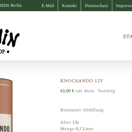
10245 Berlin
E-Mail
Kontakt
Datenschutz
Impres
St
Knockando 12y
42,00
€
Vorrätig
inkl. MwSt.
Brennerei-Abfüllung
Alter
12y
Menge
0,7 Liter