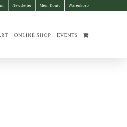
sum
Newsletter
Mein Konto
Warenkorb
art
Online Shop
Events