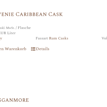
enie Caribbean Cask
/ Flasche
inkl. MwSt.
EUR Liter
4y
Fassart
Rum Casks
Vo
den Warenkorb
Details
gganmore