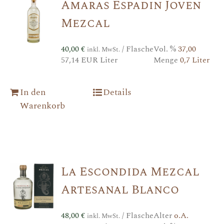
Amaras Espadin Joven
Mezcal
40,00
€
/ Flasche
Vol. %
37,00
inkl. MwSt.
57,14 EUR Liter
Menge
0,7 Liter
In den
Details
Warenkorb
La Escondida Mezcal
Artesanal Blanco
48,00
€
/ Flasche
Alter
o.A.
inkl. MwSt.