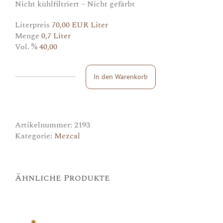
Nicht kühlfiltriert – Nicht gefärbt
Literpreis
70,00 EUR Liter
Menge
0,7 Liter
Vol. %
40,00
In den Warenkorb
La
Escondida
Mezcal
Sotol
Blanco
Menge
Artikelnummer:
2193
Kategorie:
Mezcal
Ähnliche Produkte