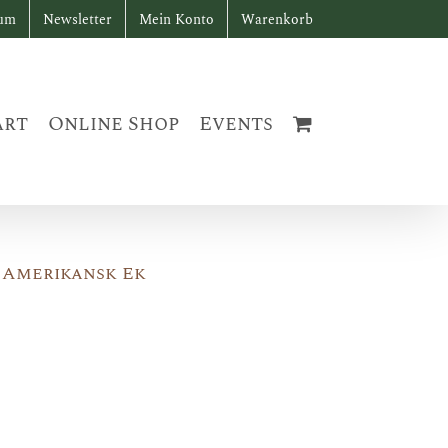
sum
Newsletter
Mein Konto
Warenkorb
art
Online Shop
Events
 Amerikansk Ek