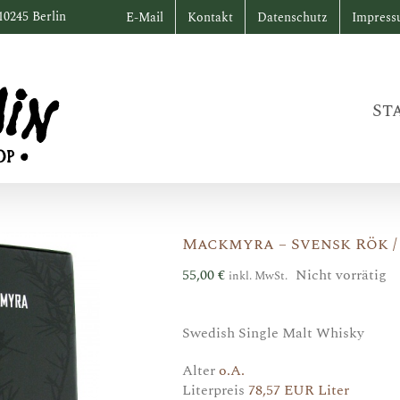
10245 Berlin
E-Mail
Kontakt
Datenschutz
Impres
St
Mackmyra – Svensk Rök /
55,00
€
Nicht vorrätig
inkl. MwSt.
Swedish Single Malt Whisky
Alter
o.A.
Literpreis
78,57 EUR Liter