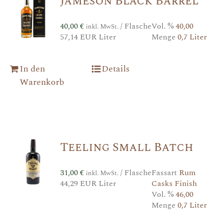
Jameson Black Barrel
40,00
€
/ Flasche
Vol. %
40,00
inkl. MwSt.
57,14 EUR Liter
Menge
0,7 Liter
In den
Details
Warenkorb
Teeling Small Batch
31,00
€
/ Flasche
Fassart
Rum
inkl. MwSt.
44,29 EUR Liter
Casks Finish
Vol. %
46,00
Menge
0,7 Liter