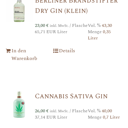
Berliner Brandstifter
Dry Gin (klein)
23,00
€
/ Flasche
Vol. %
43,30
inkl. MwSt.
65,71 EUR Liter
Menge
0,35
Liter
In den
Details
Warenkorb
Cannabis Sativa Gin
26,00
€
/ Flasche
Vol. %
40,00
inkl. MwSt.
37,14 EUR Liter
Menge
0,7 Liter