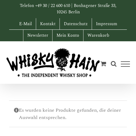
Zum
Telefon +49 30 / 22 600 610 | Boxhagener Straße 33,
Inhalt
10245 Berlin
springen
E-Mail
Kontakt
Datenschutz
Impressum
Newsletter
Mein Konto
Warenkorb
Es wurden keine Produkte gefunden, die deiner
Auswahl entsprechen.