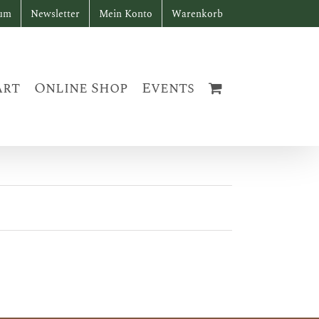
sum
Newsletter
Mein Konto
Warenkorb
art
Online Shop
Events