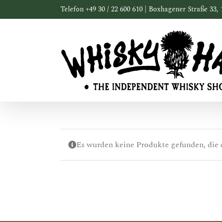
Zum
Telefon +49 30 / 22 600 610 | Boxhagener Straße 33, 
Inhalt
springen
Es wurden keine Produkte gefunden, die 