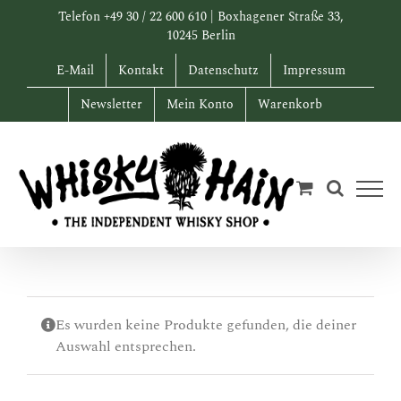
Zum
Telefon +49 30 / 22 600 610 | Boxhagener Straße 33,
Inhalt
10245 Berlin
springen
E-Mail
Kontakt
Datenschutz
Impressum
Newsletter
Mein Konto
Warenkorb
Es wurden keine Produkte gefunden, die deiner
Auswahl entsprechen.