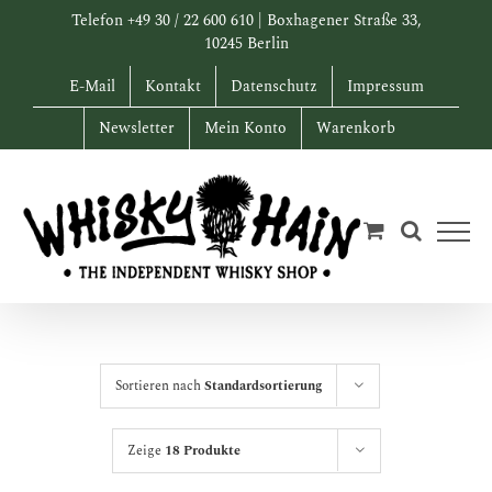
Zum
Telefon +49 30 / 22 600 610 | Boxhagener Straße 33,
Inhalt
10245 Berlin
springen
E-Mail
Kontakt
Datenschutz
Impressum
Newsletter
Mein Konto
Warenkorb
Sortieren nach
Standardsortierung
Zeige
18 Produkte