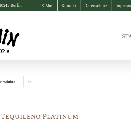
10245 Berlin
E-Mail
Kontakt
Datenschutz
Impres
St
 Produkte
 Tequileno Platinum