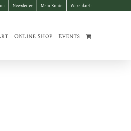
sum
Newsletter
Mein Konto
Warenkorb
art
Online Shop
Events