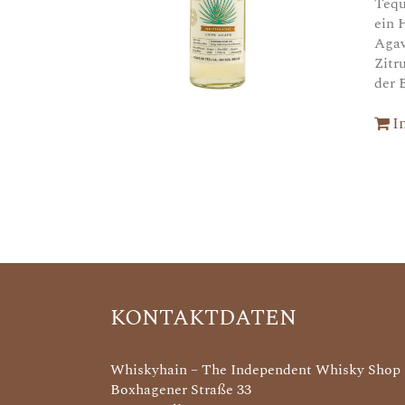
Tequ
ein 
Agav
Zitr
der 
I
KONTAKTDATEN
Whiskyhain – The Independent Whisky Shop
Boxhagener Straße 33