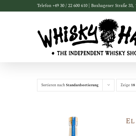
Zum
Telefon +49 30 / 22 600 610 | Boxhagener Straße 33, 
Inhalt
springen
Sortieren nach
Standardsortierung
Zeige
18
El