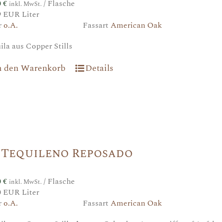
0
€
/ Flasche
inkl. MwSt.
9 EUR Liter
r
o.A.
Fassart
American Oak
ila aus Copper Stills
n den Warenkorb
Details
 Tequileno Reposado
0
€
/ Flasche
inkl. MwSt.
0 EUR Liter
r
o.A.
Fassart
American Oak