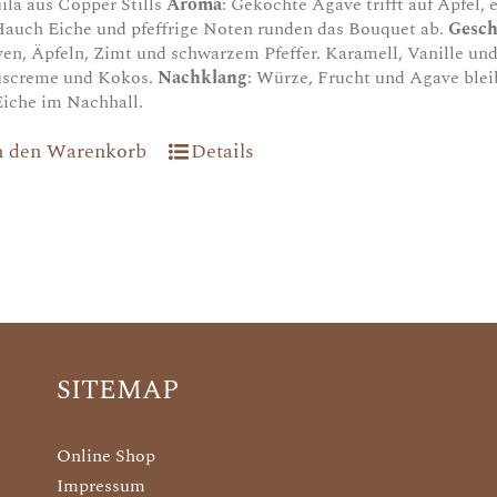
ila aus Copper Stills
Aroma
: Gekochte Agave trifft auf Apfel, 
Hauch Eiche und pfeffrige Noten runden das Bouquet ab.
Gesc
en, Äpfeln, Zimt und schwarzem Pfeffer. Karamell, Vanille un
uscreme und Kokos.
Nachklang
: Würze, Frucht und Agave blei
Eiche im Nachhall.
n den Warenkorb
Details
SITEMAP
Online Shop
Impressum