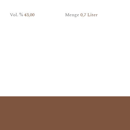
Vol. %
43,00
Menge
0,7 Liter