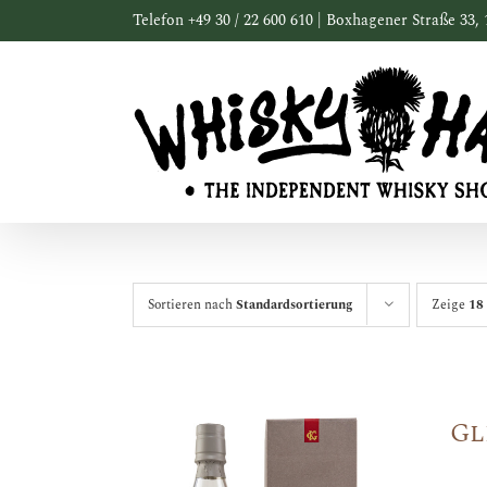
Zum
Telefon +49 30 / 22 600 610 | Boxhagener Straße 33, 
Inhalt
springen
Sortieren nach
Standardsortierung
Zeige
18
Gl