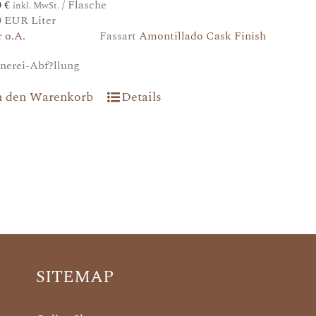
0
€
/ Flasche
inkl. MwSt.
0 EUR Liter
r
o.A.
Fassart
Amontillado Cask Finish
nerei-Abf?llung
n den Warenkorb
Details
SITEMAP