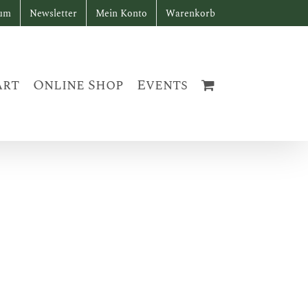
sum
Newsletter
Mein Konto
Warenkorb
art
Online Shop
Events