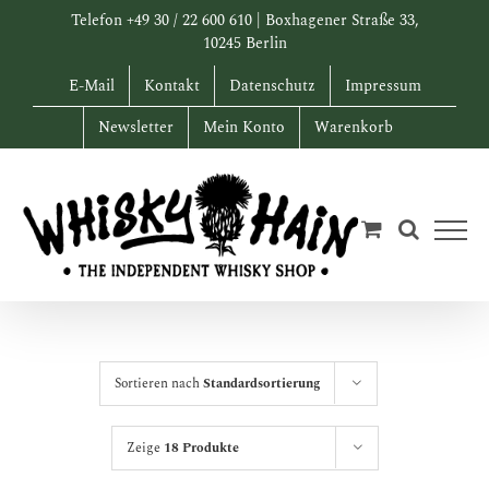
Zum
Telefon +49 30 / 22 600 610 | Boxhagener Straße 33,
Inhalt
10245 Berlin
springen
E-Mail
Kontakt
Datenschutz
Impressum
Newsletter
Mein Konto
Warenkorb
Sortieren nach
Standardsortierung
Zeige
18 Produkte