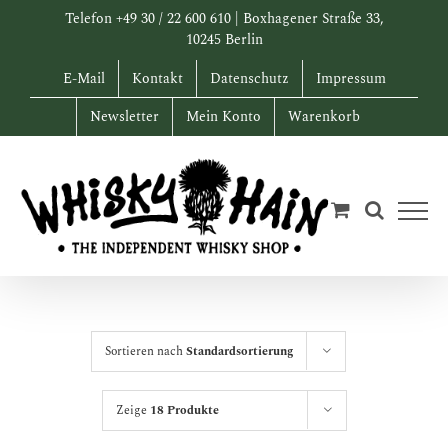
Zum
Telefon +49 30 / 22 600 610 | Boxhagener Straße 33,
Inhalt
10245 Berlin
springen
E-Mail
Kontakt
Datenschutz
Impressum
Newsletter
Mein Konto
Warenkorb
Sortieren nach
Standardsortierung
Zeige
18 Produkte