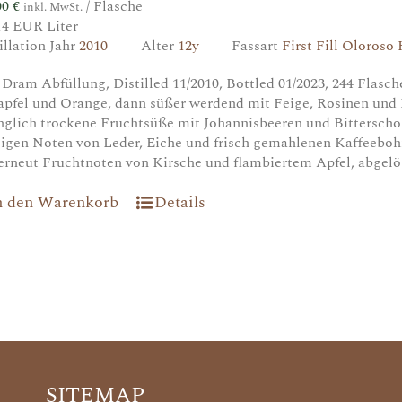
00
€
/ Flasche
inkl. MwSt.
14 EUR Liter
illation Jahr
2010
Alter
12y
Fassart
First Fill Oloroso
 Dram Abfüllung, Distilled 11/2010, Bottled 01/2023, 244 Flasc
apfel und Orange, dann süßer werdend mit Feige, Rosinen und
nglich trockene Fruchtsüße mit Johannisbeeren und Bittersch
igen Noten von Leder, Eiche und frisch gemahlenen Kaffeebo
erneut Fruchtnoten von Kirsche und flambiertem Apfel, abge
n den Warenkorb
Details
SITEMAP