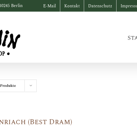
10245 Berlin
E-Mail
Kontakt
Datenschutz
Impres
St
 Produkte
nriach (Best Dram)