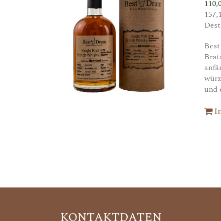
110,
157,
Dest
Best
Brat
anfä
würz
und 
I
KONTAKTDATEN