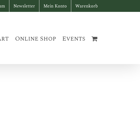
sum
Newsletter
Mein Konto
Warenkorb
art
Online Shop
Events