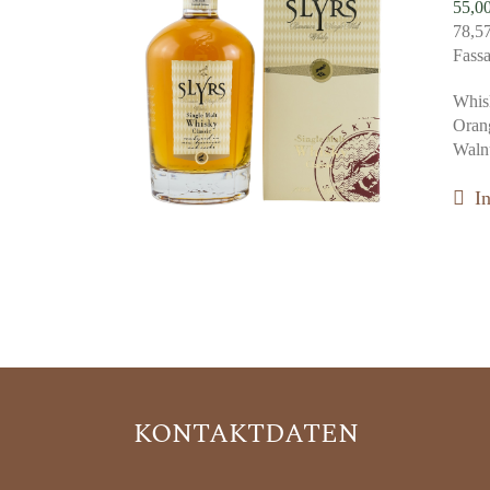
55,0
78,5
Fass
Whisk
Oran
Waln
I
KONTAKTDATEN