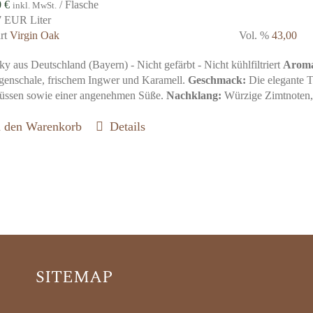
0
€
/ Flasche
inkl. MwSt.
7 EUR Liter
art
Virgin Oak
Vol. %
43,00
y aus Deutschland (Bayern) - Nicht gefärbt - Nicht kühlfiltriert
Arom
genschale, frischem Ingwer und Karamell.
Geschmack:
Die elegante T
üssen sowie einer angenehmen Süße.
Nachklang:
Würzige Zimtnoten,
n den Warenkorb
Details
SITEMAP