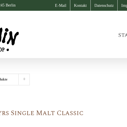
245 Berlin
E-Mail
Kontakt
Datenschutz
Im
St
dukte
yrs Single Malt Classic