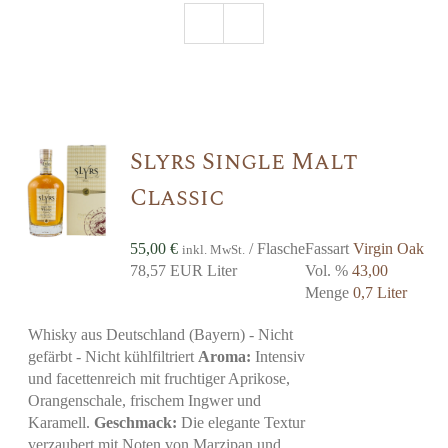
Slyrs Single Malt
Classic
55,00
€
/ Flasche
Fassart
Virgin Oak
inkl. MwSt.
78,57 EUR Liter
Vol. %
43,00
Menge
0,7 Liter
Whisky aus Deutschland (Bayern) - Nicht
gefärbt - Nicht kühlfiltriert
Aroma:
Intensiv
und facettenreich mit fruchtiger Aprikose,
Orangenschale, frischem Ingwer und
Karamell.
Geschmack:
Die elegante Textur
verzaubert mit Noten von Marzipan und