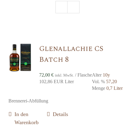
Glenallachie CS
Batch 8
72,00
€
/ Flasche
Alter
10y
inkl. MwSt.
102,86 EUR Liter
Vol. %
57,20
Menge
0,7 Liter
Brennerei-Abfüllung
In den
Details
Warenkorb