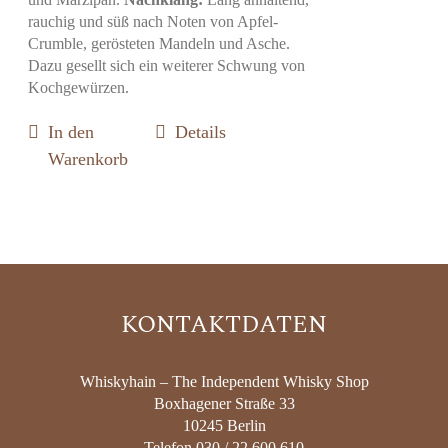
rauchig und süß nach Noten von Apfel-
Crumble, gerösteten Mandeln und Asche.
Dazu gesellt sich ein weiterer Schwung von
Kochgewürzen.
In den
Details
Warenkorb
KONTAKTDATEN
Whiskyhain – The Independent Whisky Shop
Boxhagener Straße 33
10245 Berlin
Telefon 030 / 22 600 610