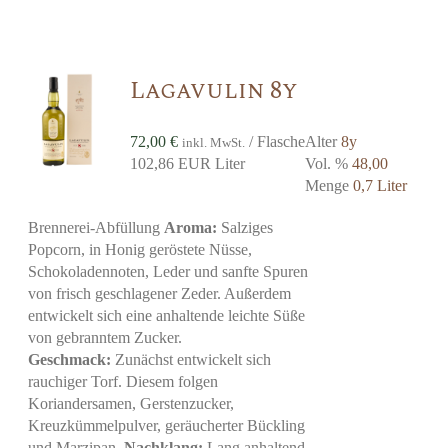
Lagavulin 8y
72,00
€
/ Flasche
Alter
8y
inkl. MwSt.
102,86 EUR Liter
Vol. %
48,00
Menge
0,7 Liter
Brennerei-Abfüllung
Aroma:
Salziges
Popcorn, in Honig geröstete Nüsse,
Schokoladennoten, Leder und sanfte Spuren
von frisch geschlagener Zeder. Außerdem
entwickelt sich eine anhaltende leichte Süße
von gebranntem Zucker.
Geschmack:
Zunächst entwickelt sich
rauchiger Torf. Diesem folgen
Koriandersamen, Gerstenzucker,
Kreuzkümmelpulver, geräucherter Bückling
und Marzipan.
Nachklang:
Lang anhaltend,