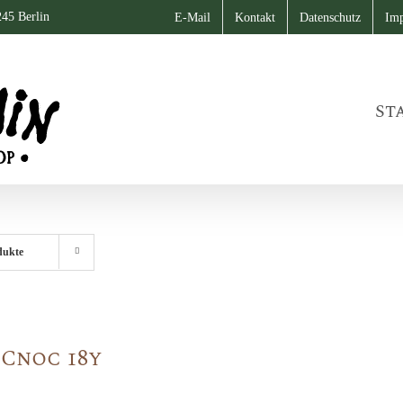
245 Berlin
E-Mail
Kontakt
Datenschutz
Im
St
dukte
Cnoc 18y