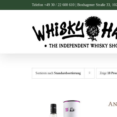
Zum
Telefon +49 30 / 22 600 610 | Boxhagener Straße 33, 10
Inhalt
springen
Sortieren nach
Standardsortierung
Zeige
18 Pro
An