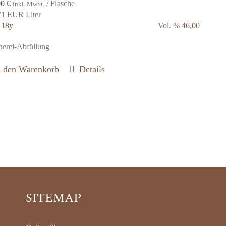
00
€
/ Flasche
inkl. MwSt.
71 EUR Liter
r
18y
Vol. %
46,00
nerei-Abfüllung
n den Warenkorb
Details
SITEMAP