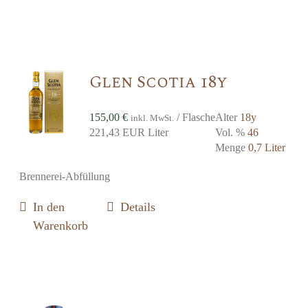
Glen Scotia 18y
155,00
€
/ Flasche
Alter
18y
inkl. MwSt.
221,43 EUR Liter
Vol. %
46
Menge
0,7 Liter
Brennerei-Abfüllung
In den
Details
Warenkorb