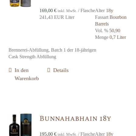
169,00
€
/ Flasche
Alter
18y
inkl. MwSt.
241,43 EUR Liter
Fassart
Bourbon
Barrels
Vol. %
50,90
Menge
0,7 Liter
Brennerei-Abfüllung, Batch 1 der 18-jährigen
Cask Strength Abfüllung
In den
Details
Warenkorb
Bunnahabhain 18y
195,00
€
/ Flasche
Alter
18y
inkl. MwSt.