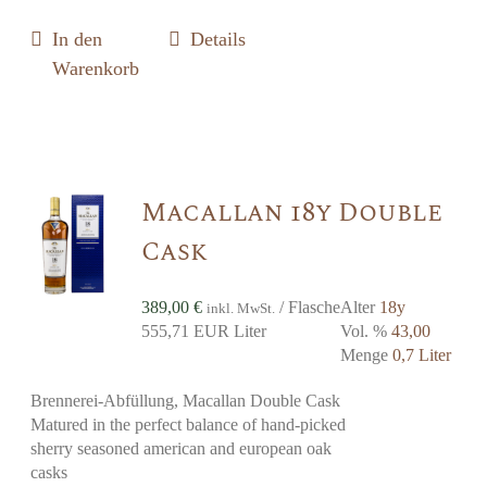
In den
Details
Warenkorb
Macallan 18y Double
Cask
389,00
€
/ Flasche
Alter
18y
inkl. MwSt.
555,71 EUR Liter
Vol. %
43,00
Menge
0,7 Liter
Brennerei-Abfüllung, Macallan Double Cask
Matured in the perfect balance of hand-picked
sherry seasoned american and european oak
casks