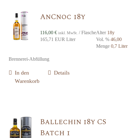
AnCnoc 18y
116,00
€
/ Flasche
Alter
18y
inkl. MwSt.
165,71 EUR Liter
Vol. %
46,00
Menge
0,7 Liter
Brennerei-Abfüllung
In den
Details
Warenkorb
Ballechin 18y CS
Batch 1