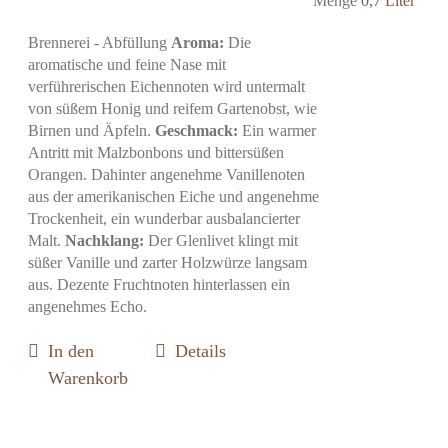
Menge
0,7 Liter
Brennerei - Abfüllung
Aroma:
Die
aromatische und feine Nase mit
verführerischen Eichennoten wird untermalt
von süßem Honig und reifem Gartenobst, wie
Birnen und Äpfeln.
Geschmack:
Ein warmer
Antritt mit Malzbonbons und bittersüßen
Orangen. Dahinter angenehme Vanillenoten
aus der amerikanischen Eiche und angenehme
Trockenheit, ein wunderbar ausbalancierter
Malt.
Nachklang:
Der Glenlivet klingt mit
süßer Vanille und zarter Holzwürze langsam
aus. Dezente Fruchtnoten hinterlassen ein
angenehmes Echo.
In den
Details
Warenkorb