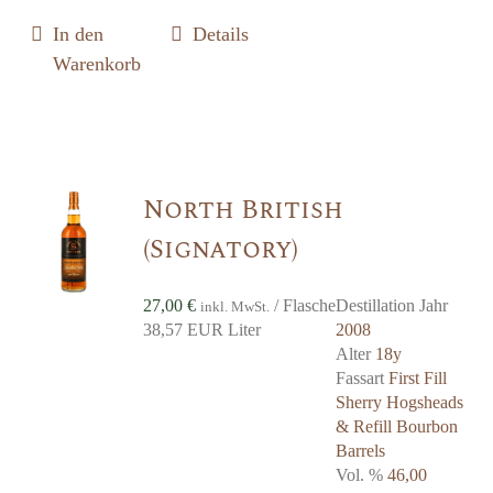
In den
Details
Warenkorb
North British
(Signatory)
27,00
€
/ Flasche
Destillation Jahr
inkl. MwSt.
38,57 EUR Liter
2008
Alter
18y
Fassart
First Fill
Sherry Hogsheads
& Refill Bourbon
Barrels
Vol. %
46,00