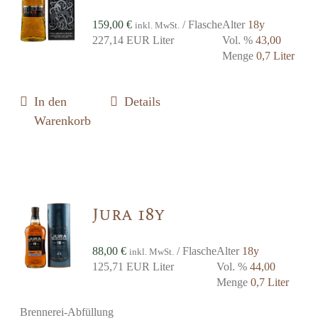
159,00
€
/ Flasche
Alter
18y
inkl. MwSt.
227,14 EUR Liter
Vol. %
43,00
Menge
0,7 Liter
In den
Details
Warenkorb
Jura 18y
88,00
€
/ Flasche
Alter
18y
inkl. MwSt.
125,71 EUR Liter
Vol. %
44,00
Menge
0,7 Liter
Brennerei-Abfüllung