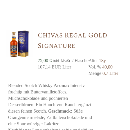
Chivas Regal Gold
Signature
75,00
€
/ Flasche
Alter
18y
inkl. MwSt.
107,14 EUR Liter
Vol. %
40,00
Menge
0,7 Liter
Blended Scotch Whisky
Aroma:
Intensiv
fruchtig mit Buttervanilletoffees,
Milchschokolade und pochierten
Dessertbirnen. Ein Hauch von Rauch ergänzt
diesen feinen Scotch.
Geschmack:
Süße
Orangenmarmelade, Zartbitterschokolade und
eine Spur würziger Lakritze.