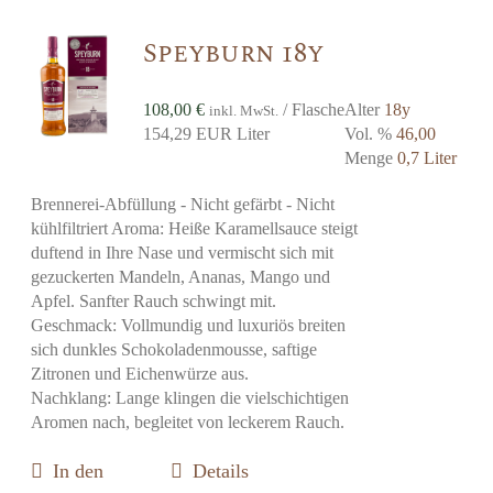
Speyburn 18y
108,00
€
/ Flasche
Alter
18y
inkl. MwSt.
154,29 EUR Liter
Vol. %
46,00
Menge
0,7 Liter
Brennerei-Abfüllung - Nicht gefärbt - Nicht
kühlfiltriert Aroma: Heiße Karamellsauce steigt
duftend in Ihre Nase und vermischt sich mit
gezuckerten Mandeln, Ananas, Mango und
Apfel. Sanfter Rauch schwingt mit.
Geschmack: Vollmundig und luxuriös breiten
sich dunkles Schokoladenmousse, saftige
Zitronen und Eichenwürze aus.
Nachklang: Lange klingen die vielschichtigen
Aromen nach, begleitet von leckerem Rauch.
In den
Details