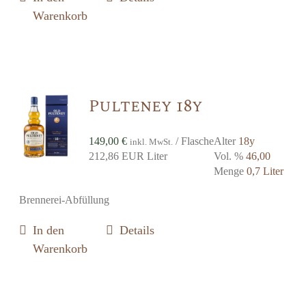
Warenkorb
Pulteney 18y
149,00
€
/ Flasche
Alter
18y
inkl. MwSt.
212,86 EUR Liter
Vol. %
46,00
Menge
0,7 Liter
Brennerei-Abfüllung
In den
Details
Warenkorb