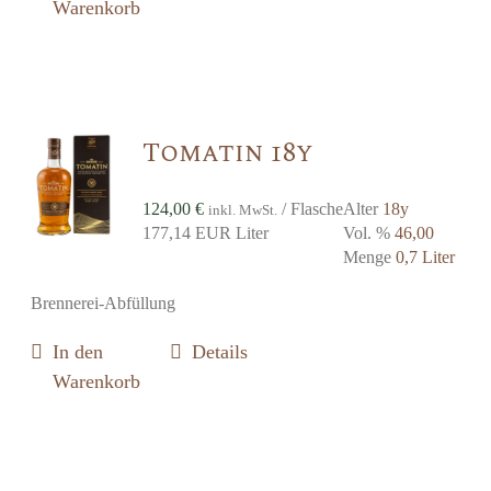
Warenkorb
Tomatin 18y
124,00
€
/ Flasche
Alter
18y
inkl. MwSt.
177,14 EUR Liter
Vol. %
46,00
Menge
0,7 Liter
Brennerei-Abfüllung
In den
Details
Warenkorb