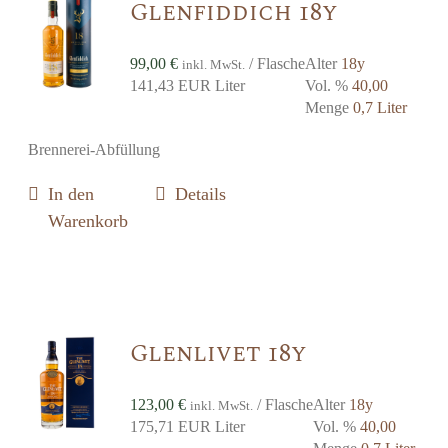
Glenfiddich 18y
99,00
€
/ Flasche
Alter
18y
inkl. MwSt.
141,43 EUR Liter
Vol. %
40,00
Menge
0,7 Liter
Brennerei-Abfüllung
In den
Details
Warenkorb
Glenlivet 18y
123,00
€
/ Flasche
Alter
18y
inkl. MwSt.
175,71 EUR Liter
Vol. %
40,00