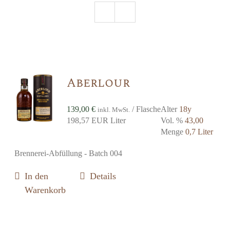
Aberlour
139,00
€
/ Flasche
Alter
18y
inkl. MwSt.
198,57 EUR Liter
Vol. %
43,00
Menge
0,7 Liter
Brennerei-Abfüllung - Batch 004
In den
Details
Warenkorb