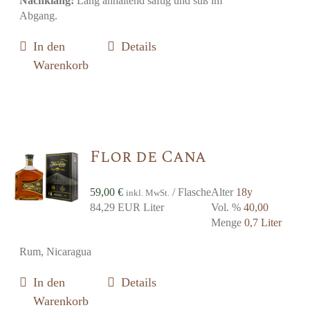
Nachklang:
Lang anhaltend saftig und süß im
Abgang.
In den
Details
Warenkorb
Flor de Cana
59,00
€
/ Flasche
Alter
18y
inkl. MwSt.
84,29 EUR Liter
Vol. %
40,00
Menge
0,7 Liter
Rum, Nicaragua
In den
Details
Warenkorb