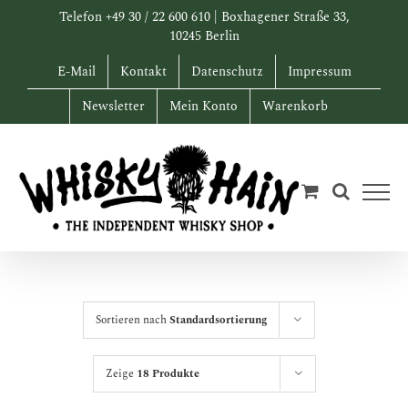
Zum
Telefon +49 30 / 22 600 610 | Boxhagener Straße 33,
Inhalt
10245 Berlin
springen
E-Mail
Kontakt
Datenschutz
Impressum
Newsletter
Mein Konto
Warenkorb
Sortieren nach
Standardsortierung
Zeige
18 Produkte