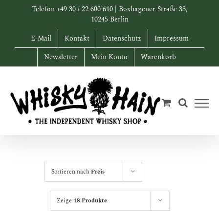
Zum
Telefon +49 30 / 22 600 610 | Boxhagener Straße 33,
Inhalt
10245 Berlin
springen
E-Mail
Kontakt
Datenschutz
Impressum
Newsletter
Mein Konto
Warenkorb
Sortieren nach
Preis
Zeige
18 Produkte