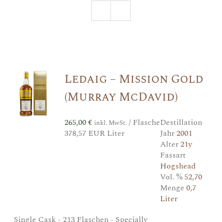
Ledaig – Mission Gold
(Murray McDavid)
265,00
€
/ Flasche
Destillation
inkl. MwSt.
378,57 EUR Liter
Jahr
2001
Alter
21y
Fassart
Hogshead
Vol. %
52,70
Menge
0,7
Liter
Single Cask - 213 Flaschen - Specially