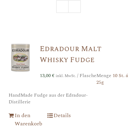
Edradour Malt
Whisky Fudge
13,00
€
/ Flasche
Menge
10 St. á
inkl. MwSt.
25g
HandMade Fudge aus der Edradour-
Distillerie
In den
Details
Warenkorb