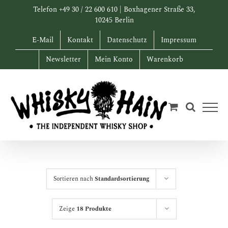
Zum
Telefon +49 30 / 22 600 610 | Boxhagener Straße 33,
Inhalt
10245 Berlin
springen
E-Mail
Kontakt
Datenschutz
Impressum
Newsletter
Mein Konto
Warenkorb
Sortieren nach
Standardsortierung
Zeige
18 Produkte