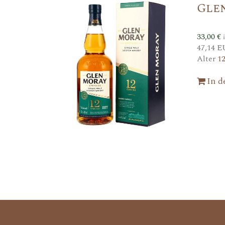
Gle
33,00
€
47,14 E
Alter
1
In 