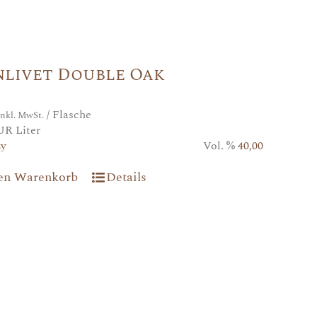
nlivet Double Oak
/ Flasche
inkl. MwSt.
UR Liter
2y
Vol. %
40,00
den Warenkorb
Details