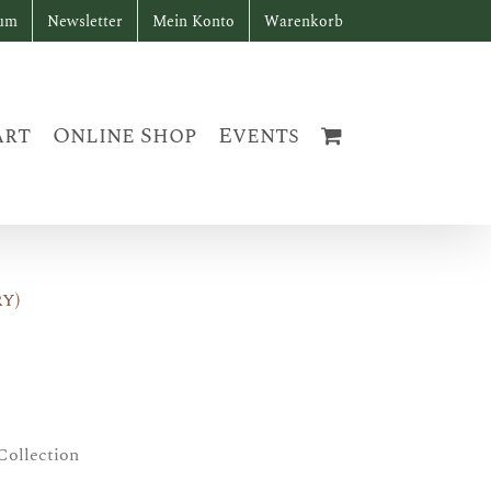
sum
Newsletter
Mein Konto
Warenkorb
art
Online Shop
Events
y)
Collection