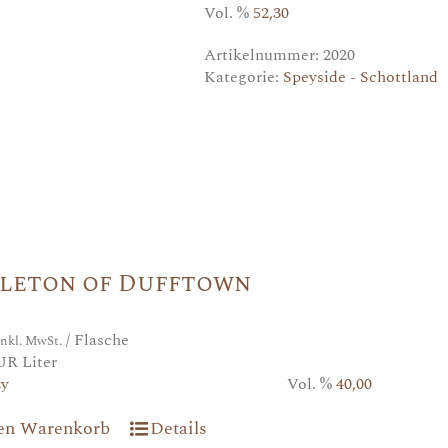
Vol. %
52,30
Artikelnummer:
2020
Kategorie:
Speyside - Schottland
gleton of Dufftown
/ Flasche
inkl. MwSt.
UR Liter
2y
Vol. %
40,00
den Warenkorb
Details