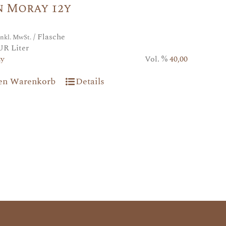
n Moray 12y
/ Flasche
inkl. MwSt.
UR Liter
2y
Vol. %
40,00
den Warenkorb
Details