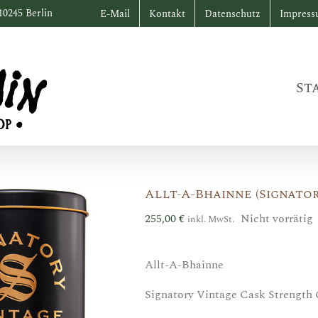
10245 Berlin
E-Mail
Kontakt
Datenschutz
Impres
St
Allt-A-Bhainne (Signator
255,00
€
Nicht vorrätig
inkl. MwSt.
Allt-A-Bhainne
Signatory Vintage Cask Strength 