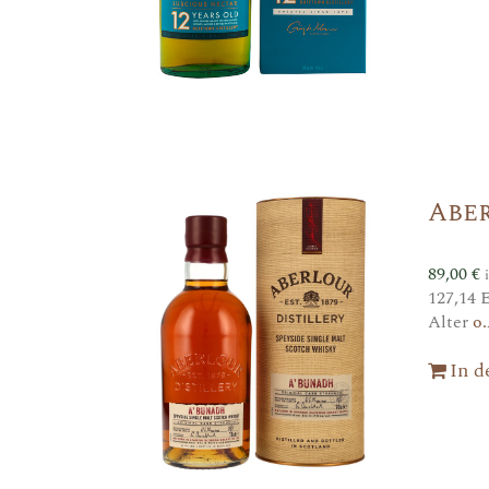
Abe
89,00
€
127,14 
Alter
o.
In 