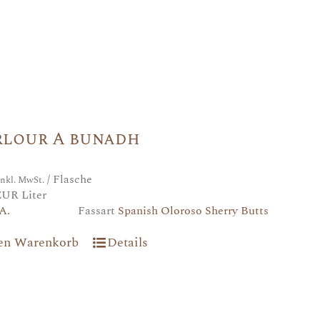
rlour A bunadh
/ Flasche
inkl. MwSt.
EUR Liter
A.
Fassart
Spanish Oloroso Sherry Butts
den Warenkorb
Details