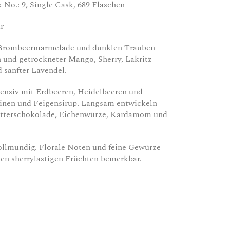
k No.: 9, Single Cask, 689 Flaschen
r
, Brombeermarmelade und dunklen Trauben
und getrockneter Mango, Sherry, Lakritz
 sanfter Lavendel.
tensiv mit Erdbeeren, Heidelbeeren und
ninen und Feigensirup. Langsam entwickeln
itterschokolade, Eichenwürze, Kardamom und
llmundig. Florale Noten und feine Gewürze
en sherrylastigen Früchten bemerkbar.