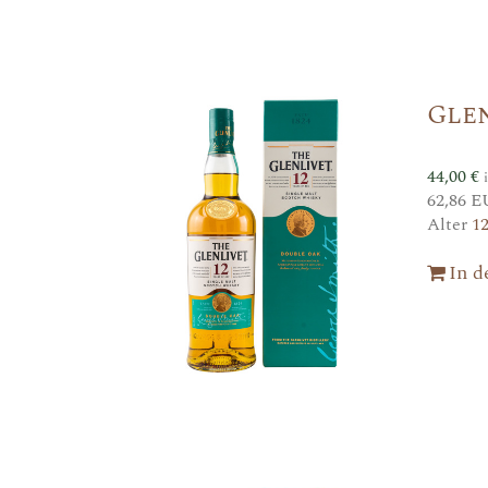
Gle
44,00
€
62,86 E
Alter
1
In 