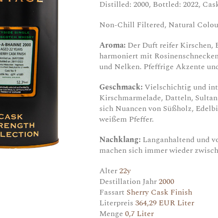
Distilled: 2000, Bottled: 2022, Cas
Non-Chill Filtered, Natural Colou
Aroma:
Der Duft reifer Kirschen
harmoniert mit Rosinenschnecken 
und Nelken. Pfeffrige Akzente und
Geschmack:
Vielschichtig und in
Kirschmarmelade, Datteln, Sulta
sich Nuancen von Süßholz, Edelb
weißem Pfeffer.
Nachklang:
Langanhaltend und vo
machen sich immer wieder zwisch
Alter
22y
Destillation Jahr
2000
Fassart
Sherry Cask Finish
Literpreis
364,29 EUR Liter
Menge
0,7 Liter