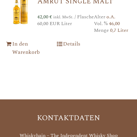
Amrut Single Malt
42,00
€
/ Flasche
Alter
o.A.
inkl. MwSt.
60,00 EUR Liter
Vol. %
46,00
Menge
0,7 Liter
In den
Details
Warenkorb
KONTAKTDATEN
Whiskyhain – The Independent Whisky Shop