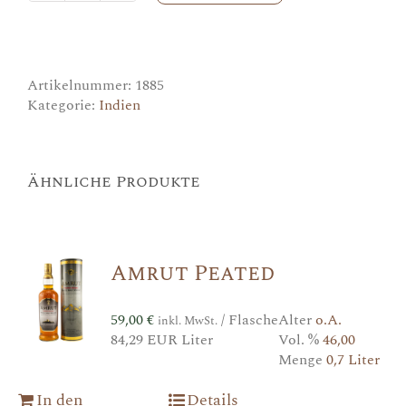
Peated
Cask
Strength
Menge
Artikelnummer:
1885
Kategorie:
Indien
Ähnliche Produkte
Amrut Peated
59,00
€
/ Flasche
Alter
o.A.
inkl. MwSt.
84,29 EUR Liter
Vol. %
46,00
Menge
0,7 Liter
In den
Details